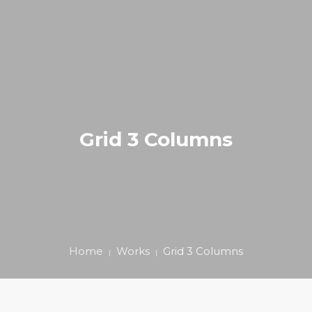
ΑΡΧΙΚΗ
ΚΑΛΛΙΣΘΕΝΙΚΗ
0
BLOG
Grid 3 Columns
ΕΠΙΚΟΙΝΩΝΙΑ
E-SHOP
+306980203939
Home
Works
Grid 3 Columns