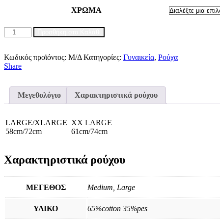
ΧΡΩΜΑ
HOODIE
Προσθήκη στο Καλάθι
CORE
702
WOMAN
Κωδικός προϊόντος:
Μ/Δ
Κατηγορίες:
Γυναικεία
,
Ρούχα
ποσότητα
Share
Μεγεθολόγιο
Χαρακτηριστικά ρούχου
LARGE/XLARGE
XX LARGE
58cm/72cm
61cm/74cm
Χαρακτηριστικά ρούχου
ΜΕΓΕΘΟΣ
Medium, Large
ΥΛΙΚΟ
65%cotton 35%pes