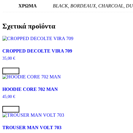
ΧΡΩΜΑ
BLACK, BORDEAUX, CHARCOAL, DUS
Σχετικά προϊόντα
CROPPED DECOLTE VIRA 709
35,00
€
Αυτό
το
Επιλογή
προϊόν
έχει
πολλαπλές
HOODIE CORE 702 MAN
παραλλαγές.
45,00
€
Οι
επιλογές
Αυτό
μπορούν
το
Επιλογή
να
προϊόν
επιλεγούν
έχει
στη
πολλαπλές
TROUSER MAN VOLT 703
σελίδα
παραλλαγές.