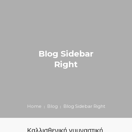
ΑΡΧΙΚΗ
ΚΑΛΛΙΣΘΕΝΙΚΗ
0
Blog Sidebar
BLOG
Right
ΕΠΙΚΟΙΝΩΝΙΑ
E-SHOP
+306980203939
Home
Blog
Blog Sidebar Right
Καλλισθενική γυμναστική