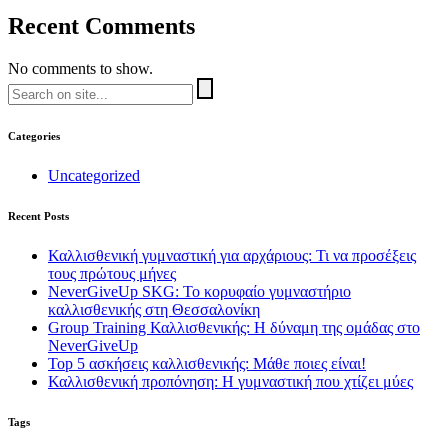
Recent Comments
No comments to show.
Categories
Uncategorized
Recent Posts
Καλλισθενική γυμναστική για αρχάριους: Τι να προσέξεις
τους πρώτους μήνες
NeverGiveUp SKG: Το κορυφαίο γυμναστήριο
καλλισθενικής στη Θεσσαλονίκη
Group Training Καλλισθενικής: Η δύναμη της ομάδας στο
NeverGiveUp
Top 5 ασκήσεις καλλισθενικής: Μάθε ποιες είναι!
Καλλισθενική προπόνηση: Η γυμναστική που χτίζει μύες
Tags