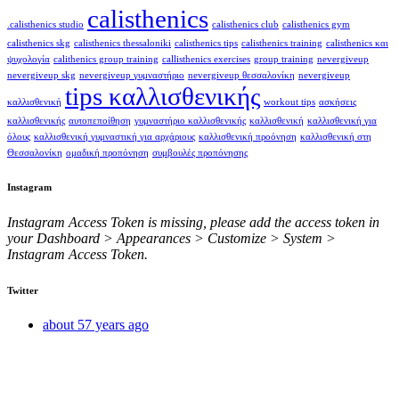
calisthenics
.calisthenics studio
calisthenics club
calisthenics gym
calisthenics skg
calisthenics thessaloniki
calisthenics tips
calisthenics training
calisthenics και
ψυχολογία
calithenics group training
callisthenics exercises
group training
nevergiveup
nevergiveup skg
nevergiveup γυμναστήριο
nevergiveup θεσσαλονίκη
nevergiveup
tips καλλισθενικής
καλλισθενική
workout tips
ασκήσεις
καλλισθενικής
αυτοπεποίθηση
γυμναστήριο καλλισθενικής
καλλισθενική
καλλισθενική για
όλους
καλλισθενική γυμναστική για αρχάριους
καλλισθενική προόνηση
καλλισθενική στη
Θεσσαλονίκη
ομαδική προπόνηση
συμβουλές προπόνησης
Instagram
Instagram Access Token is missing, please add the access token in
your Dashboard > Appearances > Customize > System >
Instagram Access Token.
Twitter
about 57 years ago