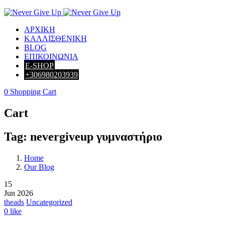
ΑΡΧΙΚΗ
ΚΑΛΛΙΣΘΕΝΙΚΗ
BLOG
ΕΠΙΚΟΙΝΩΝΙΑ
E-SHOP
+306980203939
0
Shopping Cart
Cart
Tag: nevergiveup γυμναστήριο
Home
Our Blog
15
Jun 2026
theads
Uncategorized
0
like