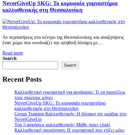
NeverGiveUp SKG: Το κορυφαίο γυμναστήριο
καλλισθενικής στη Θεσσαλονίκη
Αν περπατήσεις στο κέντρο της Θεσσαλονίκης και αναζητήσεις
έναν χώρο που συνδυάζει την αληθινή δύναμη με…
Read more
Search
Search
Recent Posts
Καλλισθενική γυμναστική για αρχάριους: Τι να προσέξεις
τους πρώτους μήνες
NeverGiveUp SKG: Το κορυφαίο γυμναστήριο
καλλισθενικής στη Θεσσαλονίκη
Group Training Καλλισθενικής: Η δύναμη της ομάδας στο
NeverGiveUp
Top 5 ασκήσεις καλλισθενικής: Μάθε ποιες είναι!
Καλλισθενική προπόνηση: Η γυμναστική που χτίζει μύες