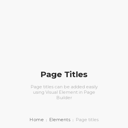
ΑΡΧΙΚΗ
ΚΑΛΛΙΣΘΕΝΙΚΗ
0
BLOG
Page Titles
ΕΠΙΚΟΙΝΩΝΙΑ
Page titles can be added easily
using Visual Element in Page
E-SHOP
Builder
+306980203939
Home
Elements
Page titles