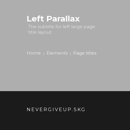
Left Parallax
The subtitle for left large page
title layout
Home
Elements
Page titles
NEVERGIVEUP.SKG