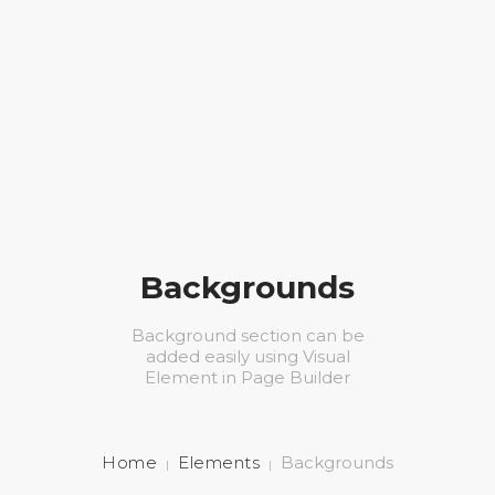
ΑΡΧΙΚΗ
ΚΑΛΛΙΣΘΕΝΙΚΗ
0
BLOG
Backgrounds
ΕΠΙΚΟΙΝΩΝΙΑ
Background section can be
added easily using Visual
E-SHOP
Element in Page Builder
+306980203939
Home
Elements
Backgrounds