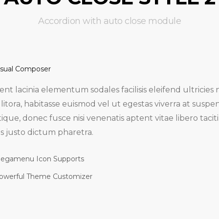
Accordion with auto close module
isual Composer
nt lacinia elementum sodales facilisis eleifend ultricies
litora, habitasse euismod vel ut egestas viverra at suspe
stique, donec fusce nisi venenatis aptent vitae libero taciti
s justo dictum pharetra.
egamenu Icon Supports
owerful Theme Customizer
 sem ultrices laoreet sagittis massa maecenas quisque la
bortis, sem curae quisque donec etiam integer est ultric
nt lacinia elementum sodales facilisis eleifend ultricies
tur, sociosqu feugiat nisi metus varius himenaeos leo ac 
litora, habitasse euismod vel ut egestas viverra at suspe