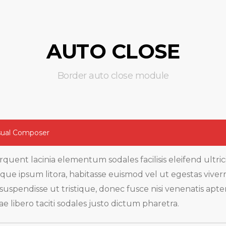
AUTO CLOSE
Border auto close module
sual Composer
rquent lacinia elementum sodales facilisis eleifend ultric
que ipsum litora, habitasse euismod vel ut egestas viver
 suspendisse ut tristique, donec fusce nisi venenatis apte
tae libero taciti sodales justo dictum pharetra.