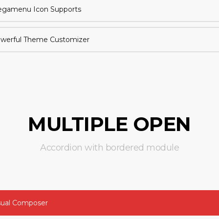
gamenu Icon Supports
werful Theme Customizer
MULTIPLE OPEN
Accordion with bordered module
sual Composer