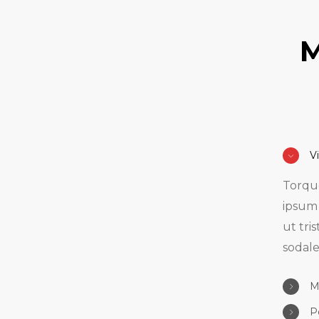
ut tri
sodale
M
V
Torque
ipsum 
ut tri
sodale
M
P
Auctor