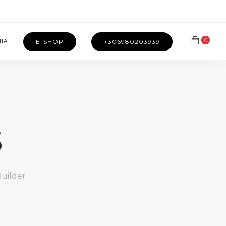
0
ΝΙΑ
E-SHOP
+306980203939
s
Builder