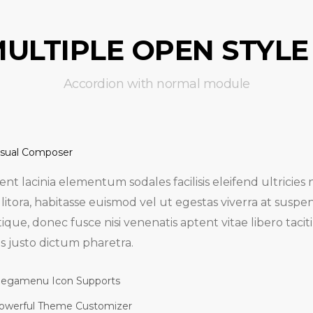
stique, donec fusce nisi venenatis aptent vitae libero taciti
s justo dictum pharetra.
ULTIPLE OPEN STYLE
Accordion with normal module
isual Composer
nt lacinia elementum sodales facilisis eleifend ultricies
litora, habitasse euismod vel ut egestas viverra at suspe
stique, donec fusce nisi venenatis aptent vitae libero taciti
s justo dictum pharetra.
egamenu Icon Supports
owerful Theme Customizer
 sem ultrices laoreet sagittis massa maecenas quisque la