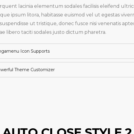
rquent lacinia elementum sodales facilisis eleifend ultric
que ipsum litora, habitasse euismod vel ut egestas viver
 suspendisse ut tristique, donec fusce nisi venenatis apte
tae libero taciti sodales justo dictum pharetra.
gamenu Icon Supports
werful Theme Customizer
AUTO CLOSE STYLE 2