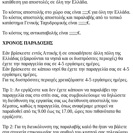
κατάθεση για αποστολές σε όλη την Ελλάδα.
Το κόστος αποστολής στο χώρο σας είναι ;;;;;€ για όλη την Ελλάδα.
Το κόστος αποστολής αποστολής και παραλαβής από το τοπικό
κατάστημα Γενικής Ταχυδρομικής είναι ;;;;;;;€.
Το κόστος της αντικαταβολής είναι ;;;;;;;€.
ΧΡΟΝΟΣ ΠΑΡΑΔΟΣΗΣ
Εάν βρίσκεστε εντός Αττικής ή σε οποιαδήποτε άλλη πόλη της
Ελλάδας (εξαιρούνται τα νησιά και οι δυσπρόσιτες περιοχές) θα
έχετε την παραγγελία σας σε 4-5 εργάσιμες ημέρες.
Εάν βρίσκεστε σε κάποιο νησί θα έχετε την παραγγελία σας σε 4-5
εργάσιμες ημέρες.
Για τις δυσπρόσιτες περιοχές χρειαζόμαστε 4-5 εργάσιμες ημέρες.
Tip 1: Αν εργάζεστε και δεν έχετε κάποιον να παραλάβει την
παραγγελία σας στο σπίτι σας, σας συμβουλεύουμε να δηλώσετε
τη διεύθυνση της εργασίας σας ως διεύθυνση αποστολής του
δέματος, καθώς η παραγγελία, όπως αναφέραμε μπορεί να
παραδοθεί από τις 9.00 έως τις 17.00, ώρες που πιθανότατα θα
εργάζεστε.
Tip 2: Για τη διευκόλυνση της παραλαβής καλό θα ήταν να βάλετε
στα στοιχεία επικοινωνίας τον αριθμό του κινητού σας τηλεφώνου.